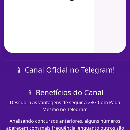
📱 Canal Oficial no Telegram!
📱 Benefícios do Canal
Descubra as vantagens de seguir a 28G Com Paga
Mesmo no Telegram
Analisando concursos anteriores, alguns números
aparecem com mais frequência, enquanto outros são