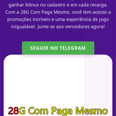
ganhar bônus no cadastro e em cada recarga.
Com a 28G Com Paga Mesmo, você tem acesso a
promoções incríveis e uma experiência de jogo
inigualável. Junte-se aos vencedores agora!
SEGUIR NO TELEGRAM