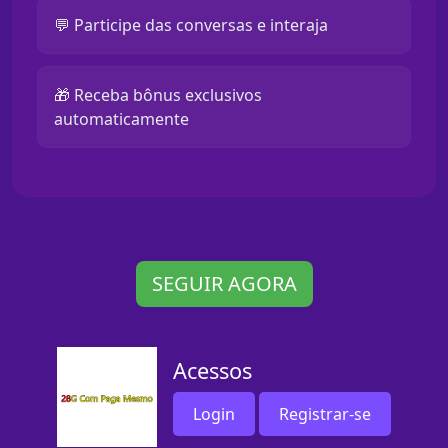
💬 Participe das conversas e interaja
🎁 Receba bônus exclusivos
automaticamente
SEGUIR AGORA
Acessos
Login
Registrar-se