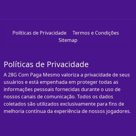
Políticas de Privacidade
Termos e Condições
Sitemap
Políticas de Privacidade
A 28G Com Paga Mesmo valoriza a privacidade de seus
usuários e está empenhada em proteger todas as
informações pessoais fornecidas durante o uso de
nossos canais de comunicação. Todos os dados
coletados são utilizados exclusivamente para fins de
melhoria contínua da experiência de nossos jogadores.