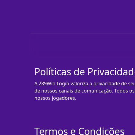
Políticas de Privacida
A 289Win Login valoriza a privacidade de s
de nossos canais de comunicação. Todos os 
nossos jogadores.
Termos e Condições