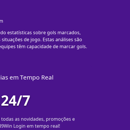
am
do estatísticas sobre gols marcados,
ituações de jogo. Estas análises são
equipes têm capacidade de marcar gols.
cias em Tempo Real
24/7
e todas as novidades, promoções e
89Win Login em tempo real!