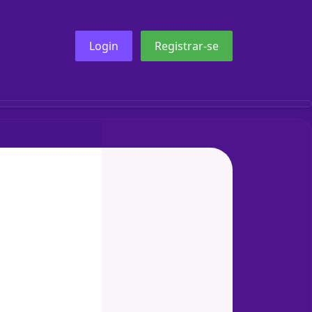
Login
Registrar-se