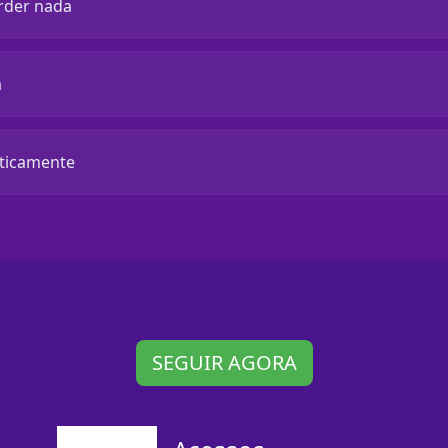
erder nada
a
aticamente
SEGUIR AGORA