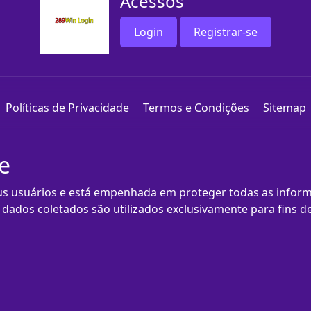
Acessos
Login
Registrar-se
Políticas de Privacidade
Termos e Condições
Sitemap
de
eus usuários e está empenhada em proteger todas as infor
dados coletados são utilizados exclusivamente para fins d