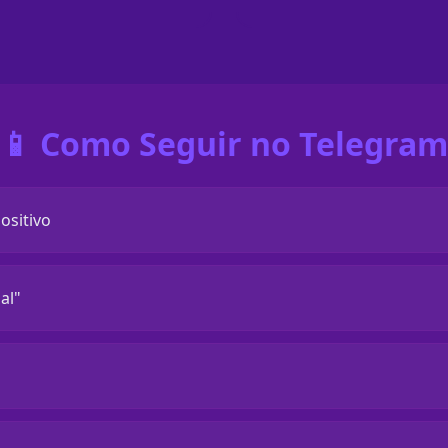
📱 Como Seguir no Telegram
ositivo
al"