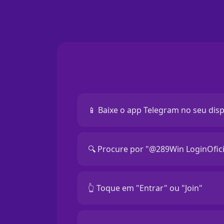
📱 Baixe o app Telegram no seu disp
🔍 Procure por "@289Win LoginOfici
👆 Toque em "Entrar" ou "Join"