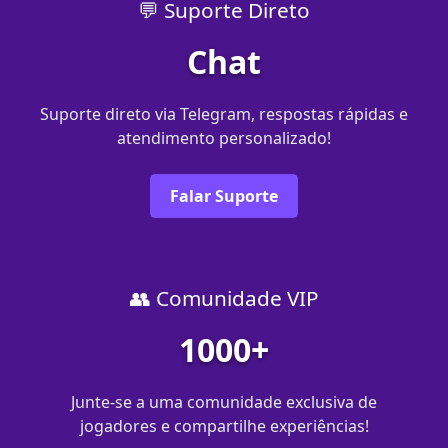
💬 Suporte Direto
Chat
Suporte direto via Telegram, respostas rápidas e
atendimento personalizado!
Falar Suporte
👥 Comunidade VIP
1000+
Junte-se a uma comunidade exclusiva de
jogadores e compartilhe experiências!