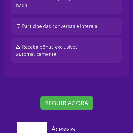
nada
💬 Participe das conversas e interaja
🎁 Receba bônus exclusivos
automaticamente
SEGUIR AGORA
Acessos