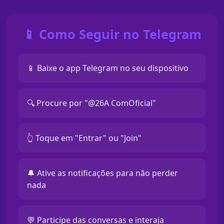
📱 Como Seguir no Telegram
📱 Baixe o app Telegram no seu dispositivo
🔍 Procure por "@26A ComOficial"
👆 Toque em "Entrar" ou "Join"
🔔 Ative as notificações para não perder
nada
💬 Participe das conversas e interaja