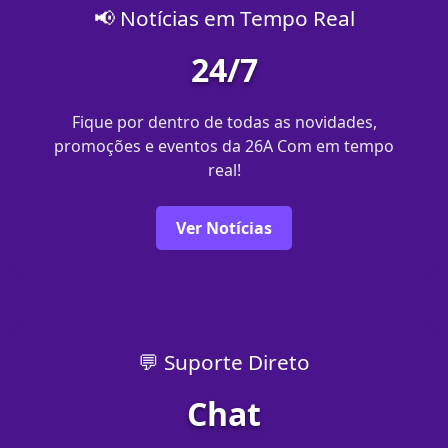
📢 Notícias em Tempo Real
24/7
Fique por dentro de todas as novidades,
promoções e eventos da 26A Com em tempo
real!
Ver Notícias
💬 Suporte Direto
Chat