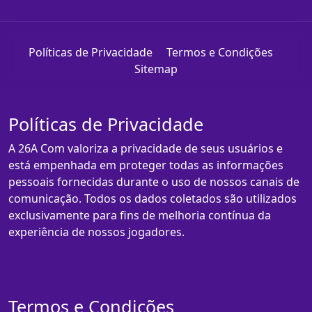
Políticas de Privacidade
Termos e Condições
Sitemap
Políticas de Privacidade
A 26A Com valoriza a privacidade de seus usuários e
está empenhada em proteger todas as informações
pessoais fornecidas durante o uso de nossos canais de
comunicação. Todos os dados coletados são utilizados
exclusivamente para fins de melhoria contínua da
experiência de nossos jogadores.
Termos e Condições