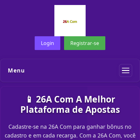
Login
Registrar-se
Menu
📱 26A Com A Melhor
Plataforma de Apostas
Cadastre-se na 26A Com para ganhar bônus no
cadastro e em cada recarga. Com a 26A Com, você