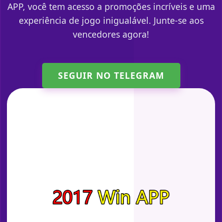
APP, você tem acesso a promoções incríveis e uma
experiência de jogo inigualável. Junte-se aos
vencedores agora!
SEGUIR NO TELEGRAM