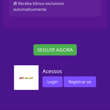
🎁 Receba bônus exclusivos
automaticamente
SEGUIR AGORA
Acessos
Login
Registrar-se