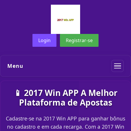
Login
Registrar-se
Menu
📱 2017 Win APP A Melhor
Plataforma de Apostas
Cadastre-se na 2017 Win APP para ganhar bônus
no cadastro e em cada recarga. Com a 2017 Win