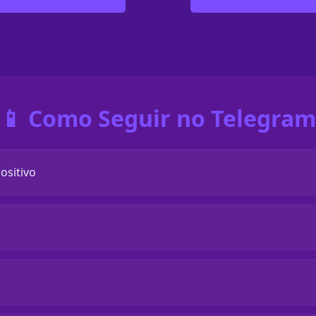
📱 Como Seguir no Telegram
ositivo