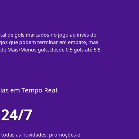
al de gols marcados no jogo ao invés do
jogos que podem terminar em empate, mas
e Mais/Menos gols, desde 0.5 gols até 5.5
cias em Tempo Real
24/7
e todas as novidades, promoções e