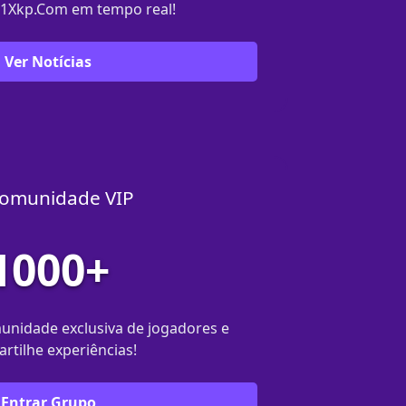
 1Xkp.Com em tempo real!
Ver Notícias
Comunidade VIP
1000+
unidade exclusiva de jogadores e
rtilhe experiências!
Entrar Grupo