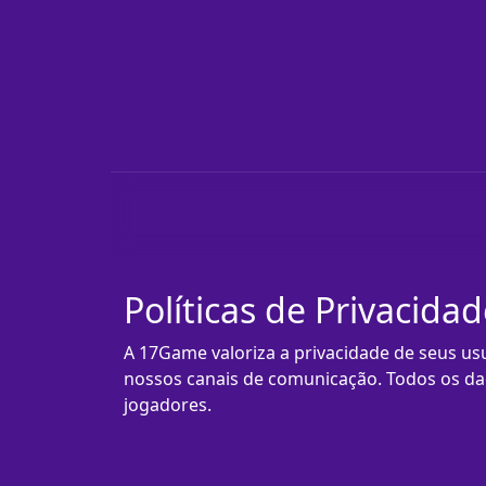
Políticas de Privacida
A 17Game valoriza a privacidade de seus u
nossos canais de comunicação. Todos os dad
jogadores.