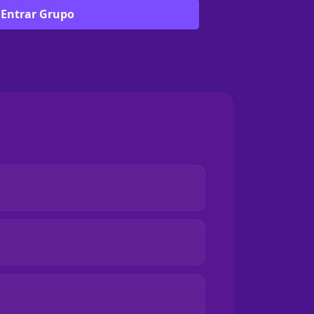
Entrar Grupo