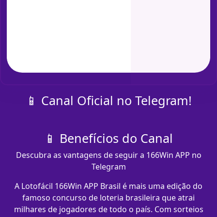
📱 Canal Oficial no Telegram!
📱 Benefícios do Canal
Descubra as vantagens de seguir a 166Win APP no
Telegram
A Lotofácil 166Win APP Brasil é mais uma edição do
famoso concurso de loteria brasileira que atrai
milhares de jogadores de todo o país. Com sorteios