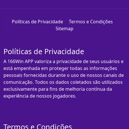
Políticas de Privacidade
Termos e Condições
Sitemap
Políticas de Privacidade
A 166Win APP valoriza a privacidade de seus usuários e
está empenhada em proteger todas as informações
pessoais fornecidas durante o uso de nossos canais de
comunicação. Todos os dados coletados são utilizados
exclusivamente para fins de melhoria contínua da
experiência de nossos jogadores.
Termos e Condições