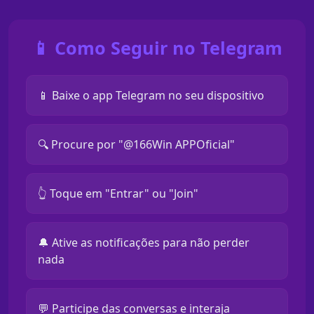
📱 Como Seguir no Telegram
📱 Baixe o app Telegram no seu dispositivo
🔍 Procure por "@166Win APPOficial"
👆 Toque em "Entrar" ou "Join"
🔔 Ative as notificações para não perder
nada
💬 Participe das conversas e interaja