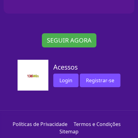
SEGUIR AGORA
Acessos
Login
Registrar-se
Políticas de Privacidade
Termos e Condições
Sitemap