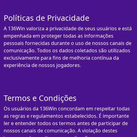
Políticas de Privacidade
A 136Win valoriza a privacidade de seus usuários e está
empenhada em proteger todas as informações
pessoais fornecidas durante o uso de nossos canais de
comunicação. Todos os dados coletados são utilizados
exclusivamente para fins de melhoria contínua da
experiência de nossos jogadores.
Termos e Condições
Os usuários da 136Win concordam em respeitar todas
as regras e regulamentos estabelecidos. É importante
ler e entender todos os termos antes de participar de
nossos canais de comunicação. A violação destes