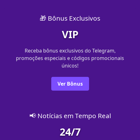
🎁 Bônus Exclusivos
VIP
Receba bônus exclusivos do Telegram,
promoções especiais e códigos promocionais
únicos!
Ver Bônus
📢 Notícias em Tempo Real
24/7