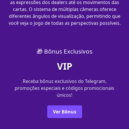
as expressões dos dealers até os movimentos das
cartas. O sistema de múltiplas câmeras oferece
diferentes ângulos de visualização, permitindo que
você veja o jogo de todas as perspectivas possíveis.
🎁 Bônus Exclusivos
VIP
Receba bônus exclusivos do Telegram,
promoções especiais e códigos promocionais
únicos!
Ver Bônus