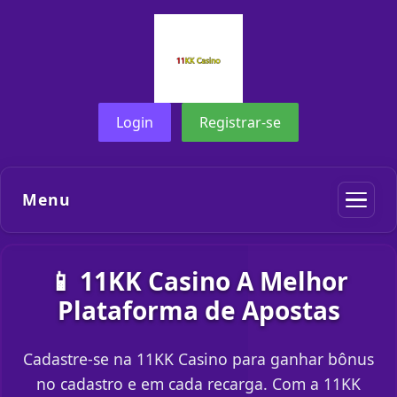
Login
Registrar-se
Menu
📱 11KK Casino A Melhor
Plataforma de Apostas
Cadastre-se na 11KK Casino para ganhar bônus
no cadastro e em cada recarga. Com a 11KK