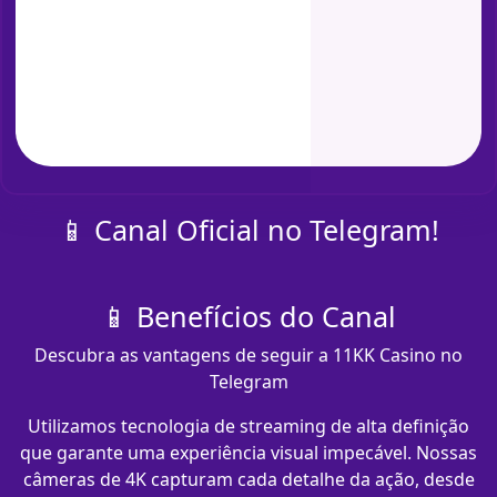
📱 Canal Oficial no Telegram!
📱 Benefícios do Canal
Descubra as vantagens de seguir a 11KK Casino no
Telegram
Utilizamos tecnologia de streaming de alta definição
que garante uma experiência visual impecável. Nossas
câmeras de 4K capturam cada detalhe da ação, desde