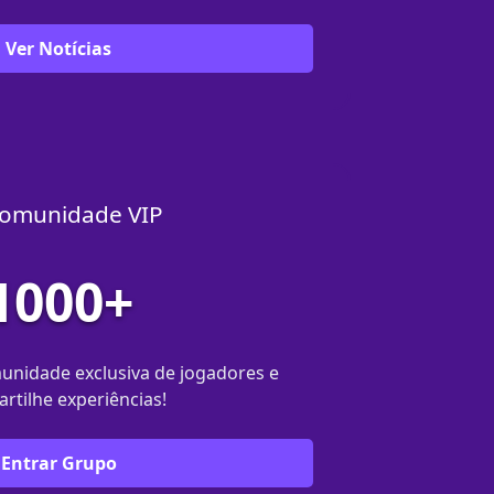
Ver Notícias
Comunidade VIP
1000+
unidade exclusiva de jogadores e
rtilhe experiências!
Entrar Grupo