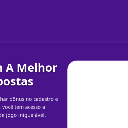
n A Melhor
postas
har bônus no cadastro e
 você tem acesso a
e jogo inigualável.