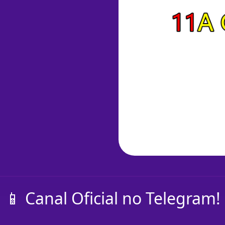
📱 Canal Oficial no Telegram!