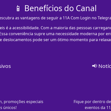
📱 Benefícios do Canal
scubra as vantagens de seguir a 11A Com Login no Teleg
eis é a acessibilidade. Com a maioria das pessoas carrega
. Essa conveniência supre uma necessidade moderna por e
nte deslocamentos pode ser um ótimo momento para relaxa
sivos
📢 Notí
m, promoções especiais
Fique por dentro d
s únicos!
eventos da 11