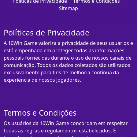
Políticas de Privacidade
Termos e Condições
Sitemap
Políticas de Privacidade
A 10Win Game valoriza a privacidade de seus usuários e
está empenhada em proteger todas as informações
pessoais fornecidas durante o uso de nossos canais de
comunicação. Todos os dados coletados são utilizados
exclusivamente para fins de melhoria contínua da
experiência de nossos jogadores.
Termos e Condições
Os usuários da 10Win Game concordam em respeitar
todas as regras e regulamentos estabelecidos. É